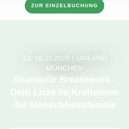
ZUR EINZELBUCHUNG
13.-16.11.2025 | UMLAND
MÜNCHEN
Shamanic Breathwork -
Dein Licht im Kraftstrom
der Menschheitsfamilie