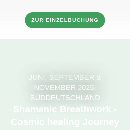
ZUR EINZELBUCHUNG
JUNI, SEPTEMBER &
NOVEMBER 2
025|
SÜDDEUTSCHLAND
Shamanic Breathwork -
Cosmic healing Journey