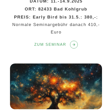
DATUM:
11.-14.9.2025
ORT:
82433 Bad Kohlgrub
PREIS: Early Bird b
is 31.5.: 380,-
;
Normale Seminargebühr danach 410,-
Euro
ZUM SEMINAR