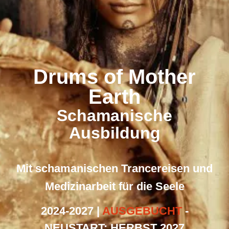
Drums of Mother
Earth
Schamanische
Ausbildung
Mit schamanischen Trancereisen und
Medizinarbeit für die Seele
2024-2027 |
AUSGEBUCHT
-
NEUSTART: HERBST
2027