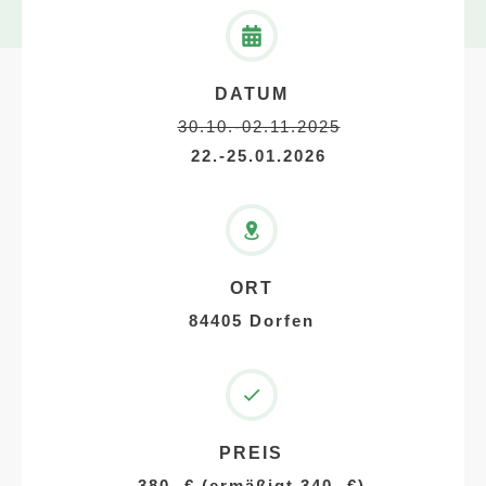
DATUM
30.10.-02.11.2025
22.-25.01.
2026
ORT
84405 Dorfen
PREIS
380,-€ (ermäßigt 340,-€)