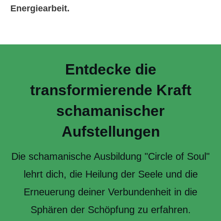
Energiearbeit.
Entdecke die
transformierende Kraft
schamanischer
Aufstellungen
Die schamanische Ausbildung "Circle of Soul"
lehrt dich, die Heilung der Seele und die
Erneuerung deiner Verbundenheit in die
Sphären
der
Schöpfung zu erfahren.